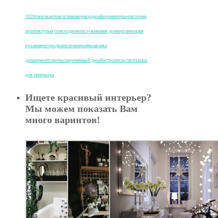
2020
гипсокартон
гостинная
декор
дизайн
дом
интерьер
история
архитектуры
кухня
лоджия
обслуживание дома
организация
кухни
перегородки
полезно
профилактика
дома
ремонт
советы
современный дизайн
строительство
тыквы
для интерьера
Ищете красивый интерьер?
Мы можем показать Вам
много варинтов!