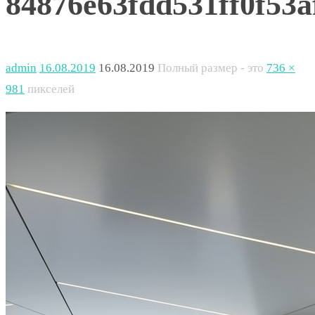
84876e63fdd531ff0f53a
admin
16.08.2019
16.08.2019
Полный размер - это
736 ×
981
пикселей