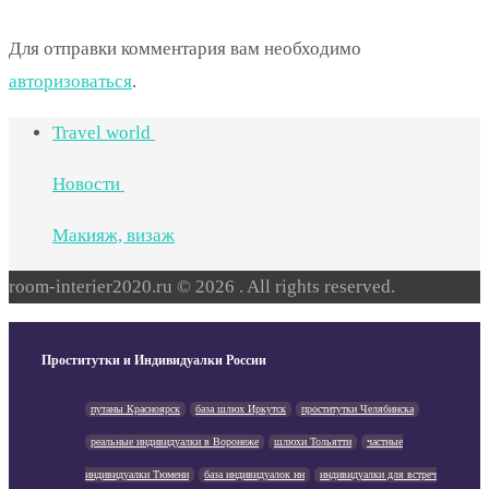
Для отправки комментария вам необходимо
авторизоваться
.
Travel world
Новости
Макияж, визаж
room-interier2020.ru © 2026 . All rights reserved.
Проститутки и Индивидуалки России
путаны Красноярск
база шлюх Иркутск
проститутки Челябинска
реальные индивидуалки в Воронеже
шлюхи Тольятти
частные
индивидуалки Тюмени
база индивидуалок нн
индивидуалки для встреч