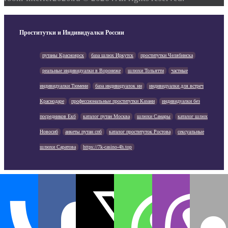
Проститутки и Индивидуалки России
путаны Красноярск
база шлюх Иркутск
проститутки Челябинска
реальные индивидуалки в Воронеже
шлюхи Тольятти
частные
индивидуалки Тюмени
база индивидуалок нн
индивидуалки для встреч
Краснодаре
профессиональные проститутки Казани
индивидуалки без
посредников Екб
каталог путан Москва
шлюхи Самары
каталог шлюх
Новосиб
анкеты путан спб
каталог проституток Ростова
сексуальные
шлюхи Саратова
https://7k-casino-4h.top