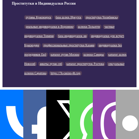
Проститутки и Индивидуалки России
путаны Красноярск
база шлюх Иркутск
проститутки Челябинска
реальные индивидуалки в Воронеже
шлюхи Тольятти
частные
индивидуалки Тюмени
база индивидуалок нн
индивидуалки для встреч
Краснодаре
профессиональные проститутки Казани
индивидуалки без
посредников Екб
каталог путан Москва
шлюхи Самары
каталог шлюх
Новосиб
анкеты путан спб
каталог проституток Ростова
сексуальные
шлюхи Саратова
https://7k-casino-4h.top