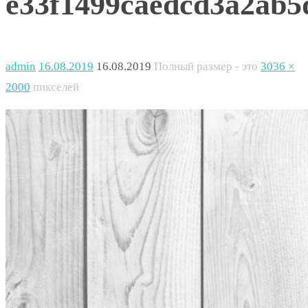
e33f1499caedcd3a2ab5
admin
16.08.2019
16.08.2019
Полный размер - это
3036 ×
2000
пикселей