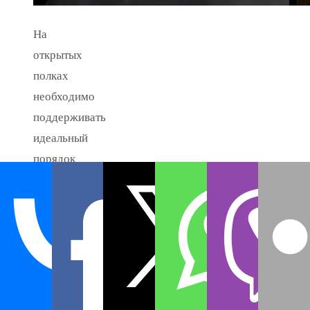
На
открытых
полках
необходимо
поддерживать
идеальный
порядок
и
гармоничную
композицию,
всё
подряд
на
них