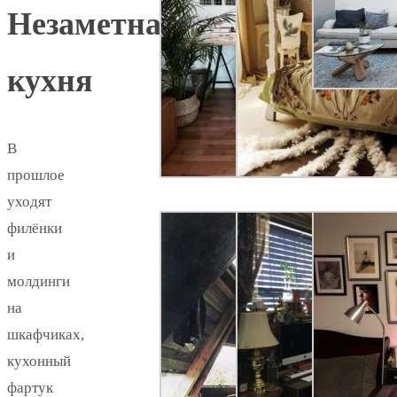
Незаметная
кухня
В
прошлое
уходят
филёнки
и
молдинги
на
шкафчиках,
кухонный
фартук