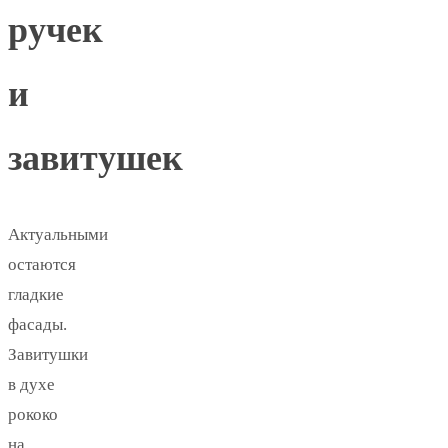
ручек
и
завитушек
Актуальными
остаются
гладкие
фасады.
Завитушки
в духе
рококо
на