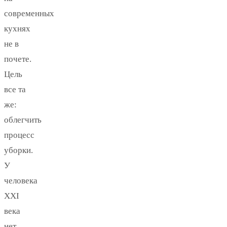
современных
кухнях
не в
почете.
Цель
все та
же:
облегчить
процесс
уборки.
У
человека
XXI
века
нет