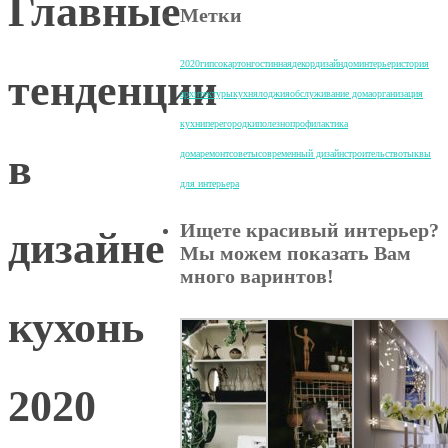
Главные
Метки
2020
гипсокартон
гостинная
декор
дизайн
дом
интерьер
история
тенденции
архитектуры
кухня
лоджия
обслуживание дома
организация
кухни
перегородки
полезно
профилактика
в
дома
ремонт
советы
современный дизайн
строительство
тыквы
для интерьера
Ищете красивый интерьер?
дизайне
Мы можем показать Вам
много варинтов!
кухонь
2020