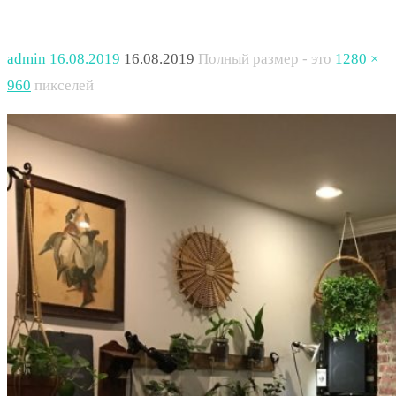
admin
16.08.2019
16.08.2019
Полный размер - это
1280 ×
960
пикселей