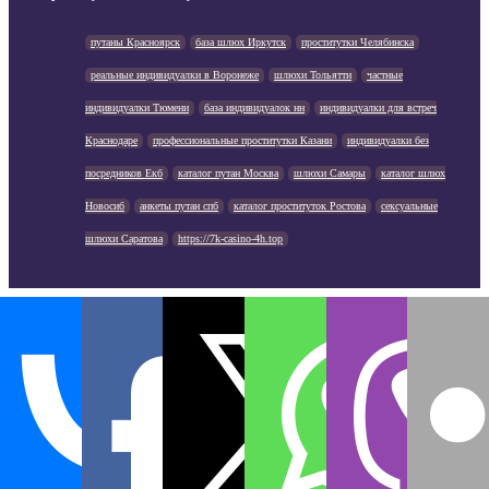
путаны Красноярск
база шлюх Иркутск
проститутки Челябинска
реальные индивидуалки в Воронеже
шлюхи Тольятти
частные
индивидуалки Тюмени
база индивидуалок нн
индивидуалки для встреч
Краснодаре
профессиональные проститутки Казани
индивидуалки без
посредников Екб
каталог путан Москва
шлюхи Самары
каталог шлюх
Новосиб
анкеты путан спб
каталог проституток Ростова
сексуальные
шлюхи Саратова
https://7k-casino-4h.top