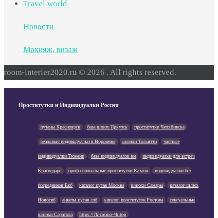
Travel world
Новости
Макияж, визаж
room-interier2020.ru © 2026 . All rights reserved.
Проститутки и Индивидуалки России
путаны Красноярск
база шлюх Иркутск
проститутки Челябинска
реальные индивидуалки в Воронеже
шлюхи Тольятти
частные
индивидуалки Тюмени
база индивидуалок нн
индивидуалки для встреч
Краснодаре
профессиональные проститутки Казани
индивидуалки без
посредников Екб
каталог путан Москва
шлюхи Самары
каталог шлюх
Новосиб
анкеты путан спб
каталог проституток Ростова
сексуальные
шлюхи Саратова
https://7k-casino-4h.top